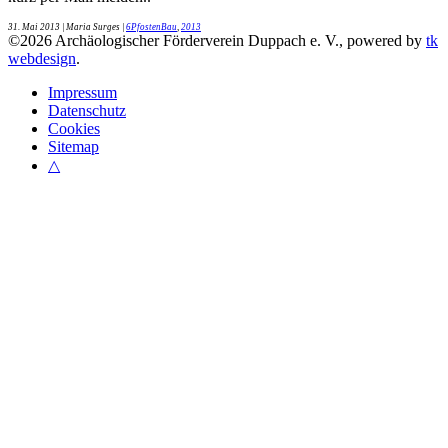
31. Mai 2013
| Maria Surges |
6PfostenBau
,
2013
©
2026
Archäologischer Förderverein Duppach e. V., powered by
tk
webdesign
.
Impressum
Datenschutz
Cookies
Sitemap
△