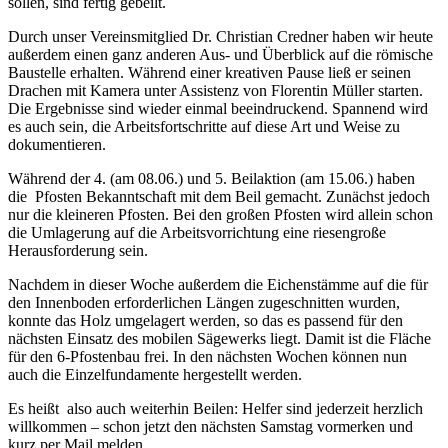
sollen, sind fertig gebeilt.
Durch unser Vereinsmitglied Dr. Christian Credner haben wir heute
außerdem einen ganz anderen Aus- und Überblick auf die römische
Baustelle erhalten. Während einer kreativen Pause ließ er seinen
Drachen mit Kamera unter Assistenz von Florentin Müller starten.
Die Ergebnisse sind wieder einmal beeindruckend. Spannend wird
es auch sein, die Arbeitsfortschritte auf diese Art und Weise zu
dokumentieren.
Während der 4. (am 08.06.) und 5. Beilaktion (am 15.06.) haben
die Pfosten Bekanntschaft mit dem Beil gemacht. Zunächst jedoch
nur die kleineren Pfosten. Bei den großen Pfosten wird allein schon
die Umlagerung auf die Arbeitsvorrichtung eine riesengroße
Herausforderung sein.
Nachdem in dieser Woche außerdem die Eichenstämme auf die für
den Innenboden erforderlichen Längen zugeschnitten wurden,
konnte das Holz umgelagert werden, so das es passend für den
nächsten Einsatz des mobilen Sägewerks liegt. Damit ist die Fläche
für den 6-Pfostenbau frei. In den nächsten Wochen können nun
auch die Einzelfundamente hergestellt werden.
Es heißt also auch weiterhin Beilen: Helfer sind jederzeit herzlich
willkommen – schon jetzt den nächsten Samstag vormerken und
kurz per Mail melden..