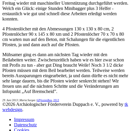
Freitag wieder mit maschineller Unterstützung durchgeführt werden.
Welch ein Glück: einige Stunden Minibagger plus 3 Helfer -
erstaunlich wie gut und schnell diese Arbeiten erledigt werden
konnten.
4 Pfostenlöcher mit den Abmessungen 130 x 130 x 80 cm, 2
Pfostenlöcher 90 x 145 x 80 xm und 2 Pfostenlöcher 70 x 70 x 80
cm warten nun auf den Beton, mit Schalungen für die eigentlichen
Pfosten, ja und dann auch auf die Pfosten.
Mühsamer ging es dann am nächsten Tag wieder mit den
Beilabeiten weiter. Zwischenzeitlich haben wir es hier zwar schon
mit Profis zu tun - aber gut Ding braucht Weile! Noch 3 1/2 dicke
Pfosten müssen mit dem Beil bearbeitet werden. Teilweise werden
bereits Aussparungen eingearbeitet, ja und dann dürfte es nicht mehr
sehr lange dauern, bis die Pfosten wieder senkrecht stehen! Wir
freuen uns auf die nächsten Schritte und die Veränderungen am
Infopunkt „Auf Bremscheid”.
29. Juni 2013
| Maria Surges |
6PfostenBau
,
2013
©
2026
Archäologischer Förderverein Duppach e. V., powered by
tk
webdesign
.
Impressum
Datenschutz
Cookies