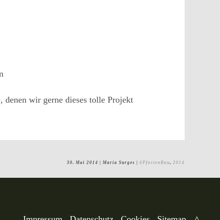
n
denen wir gerne dieses tolle Projekt
30. Mai 2014
| Maria Surges |
6PfostenBau
,
2014
Impressum
Datenschutz
Cookies
Sitemap
△