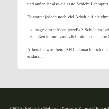
und außen ist also die erste Schicht Lehmputz 
Es wartet jedoch noch viel Arbeit auf die ehr
insgesamt müssen jeweils 3 Schichten L
außen kommt zusätzlich mindestens eine 
Arbeitslos wird beim AFD demnach noch nieman
erklären.
©
2026
Archäologischer Förderverein Duppach e. V., powered by
tk we