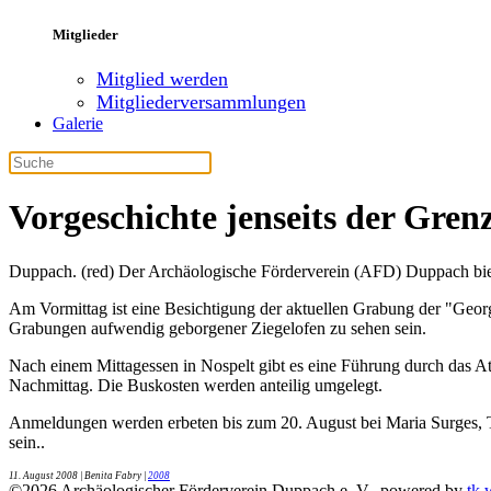
Mitglieder
Mitglied werden
Mitgliederversammlungen
Galerie
Vorgeschichte jenseits der Gre
Duppach. (red) Der Archäologische Förderverein (AFD) Duppach biete
Am Vormittag ist eine Besichtigung der aktuellen Grabung der "George
Grabungen aufwendig geborgener Ziegelofen zu sehen sein.
Nach einem Mittagessen in Nospelt gibt es eine Führung durch das At
Nachmittag. Die Buskosten werden anteilig umgelegt.
Anmeldungen werden erbeten bis zum 20. August bei Maria Surges, 
sein.
.
11. August 2008
| Benita Fabry |
2008
©
2026
Archäologischer Förderverein Duppach e. V., powered by
tk 