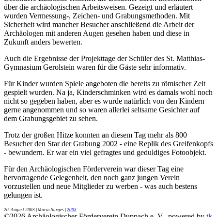
über die archäologischen Arbeitsweisen. Gezeigt und erläutert
wurden Vermessung-, Zeichen- und Grabungsmethoden. Mit
Sicherheit wird mancher Besucher anschließend die Arbeit der
Archäologen mit anderen Augen gesehen haben und diese in
Zukunft anders bewerten.
Auch die Ergebnisse der Projekttage der Schüler des St. Matthias-
Gymnasium Gerolstein waren für die Gäste sehr informativ.
Für Kinder wurden Spiele angeboten die bereits zu römischer Zeit
gespielt wurden. Na ja, Kinderschminken wird es damals wohl noch
nicht so gegeben haben, aber es wurde natürlich von den Kindern
gerne angenommen und so waren allerlei seltsame Gesichter auf
dem Grabungsgebiet zu sehen.
Trotz der großen Hitze konnten an diesem Tag mehr als 800
Besucher den Star der Grabung 2002 - eine Replik des Greifenkopfs
- bewundern. Er war ein viel gefragtes und geduldiges Fotoobjekt.
Für den Archäologischen Förderverein war dieser Tag eine
hervorragende Gelegenheit, den noch ganz jungen Verein
vorzustellen und neue Mitglieder zu werben - was auch bestens
gelungen ist.
20. August 2003
| Maria Surges |
2003
©
2026
Archäologischer Förderverein Duppach e. V., powered by
tk