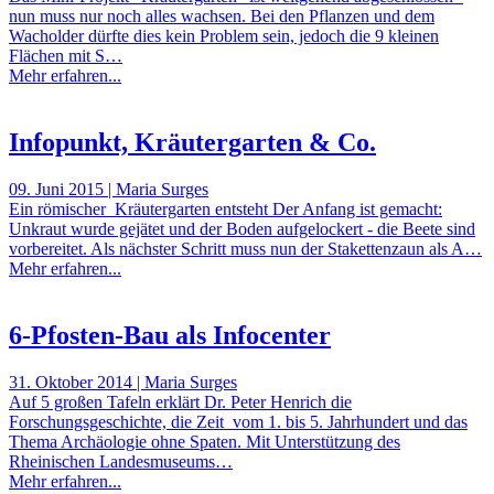
nun muss nur noch alles wachsen. Bei den Pflanzen und dem
Wacholder dürfte dies kein Problem sein, jedoch die 9 kleinen
Flächen mit S…
Mehr erfahren...
Infopunkt, Kräutergarten & Co.
09. Juni 2015 | Maria Surges
Ein römischer Kräutergarten entsteht Der Anfang ist gemacht:
Unkraut wurde gejätet und der Boden aufgelockert - die Beete sind
vorbereitet. Als nächster Schritt muss nun der Stakettenzaun als A…
Mehr erfahren...
6-Pfosten-Bau als Infocenter
31. Oktober 2014 | Maria Surges
Auf 5 großen Tafeln erklärt Dr. Peter Henrich die
Forschungsgeschichte, die Zeit vom 1. bis 5. Jahrhundert und das
Thema Archäologie ohne Spaten. Mit Unterstützung des
Rheinischen Landesmuseums…
Mehr erfahren...