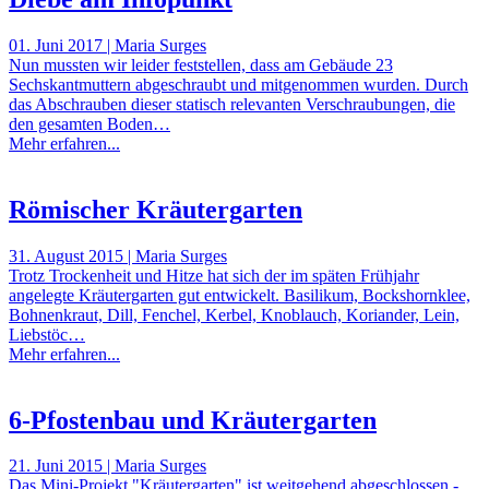
01. Juni 2017 | Maria Surges
Nun mussten wir leider feststellen, dass am Gebäude 23
Sechskantmuttern abgeschraubt und mitgenommen wurden. Durch
das Abschrauben dieser statisch relevanten Verschraubungen, die
den gesamten Boden…
Mehr erfahren...
Römischer Kräutergarten
31. August 2015 | Maria Surges
Trotz Trockenheit und Hitze hat sich der im späten Frühjahr
angelegte Kräutergarten gut entwickelt. Basilikum, Bockshornklee,
Bohnenkraut, Dill, Fenchel, Kerbel, Knoblauch, Koriander, Lein,
Liebstöc…
Mehr erfahren...
6-Pfostenbau und Kräutergarten
21. Juni 2015 | Maria Surges
Das Mini-Projekt "Kräutergarten" ist weitgehend abgeschlossen -