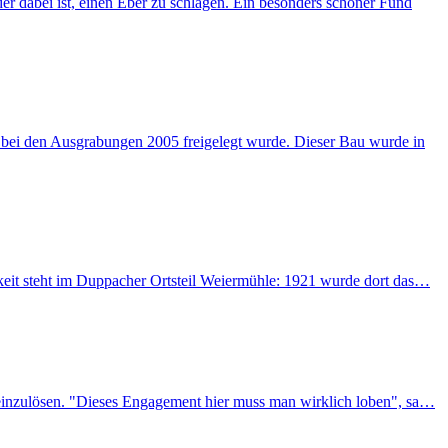
r dabei ist, einen Eber zu schlagen. Ein besonders schöner Fund
 bei den Ausgrabungen 2005 freigelegt wurde. Dieser Bau wurde in
keit steht im Duppacher Ortsteil Weiermühle: 1921 wurde dort das…
 einzulösen. "Dieses Engagement hier muss man wirklich loben", sa…