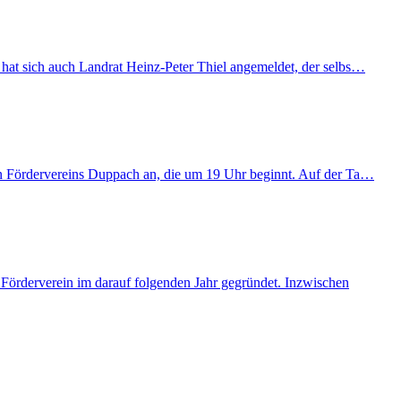
 hat sich auch Landrat Heinz-Peter Thiel angemeldet, der selbs…
chen Fördervereins Duppach an, die um 19 Uhr beginnt. Auf der Ta…
Förderverein im darauf folgenden Jahr gegründet. Inzwischen