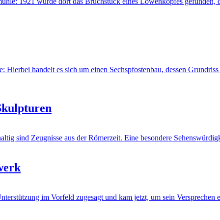
ühle: 1921 wurde dort das Bruchstück eines Löwenkopfes gefunden, de
Hierbei handelt es sich um einen Sechspfostenbau, dessen Grundriss
Skulpturen
haltig sind Zeugnisse aus der Römerzeit. Eine besondere Sehenswürdig
werk
Unterstützung im Vorfeld zugesagt und kam jetzt, um sein Versprechen