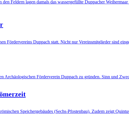
In den Feldern lagen damals das wassergefüllte Duppacher Weihermaar
er
schen Fördervereins Duppach statt. Nicht nur Vereinsmitglieder sind 
r den Archäologischen Förderverein Duppach zu gründen. Sinn und Zwec
Römerzeit
nes römischen Speichergebäudes (Sechs-Pfostenbau). Zudem zeigt Quint